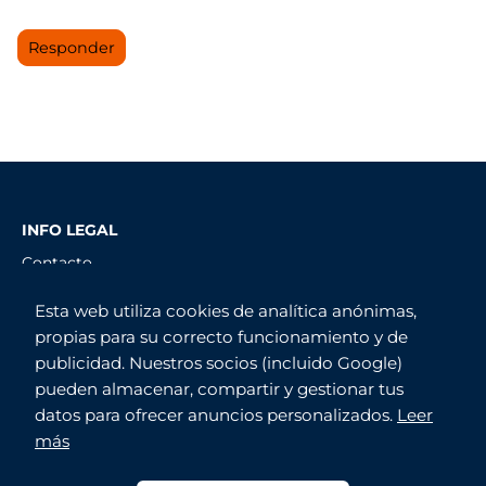
Responder
INFO LEGAL
Contacto
Aviso Legal
Esta web utiliza cookies de analítica anónimas,
Política de Privacidad
propias para su correcto funcionamiento y de
Política de Cookies
publicidad. Nuestros socios (incluido Google)
pueden almacenar, compartir y gestionar tus
Este sitio web es meramente informativo. Ofrece
datos para ofrecer anuncios personalizados.
Leer
información de calidad sobre las principales
más
empresas de envío de paquetes. En ningún caso
pretende suplantar la identidad de las web oficiales