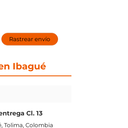
Rastrear envío
 en Ibagué
entrega Cl. 13
ué, Tolima, Colombia