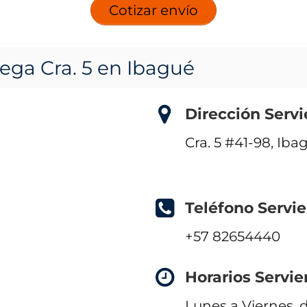
Cotizar envío
rega Cra. 5 en Ibagué
Dirección Servi
Cra. 5 #41-98, Ib
Teléfono Servie
+57 82654440
Horarios Servie
Lunes a Viernes, d