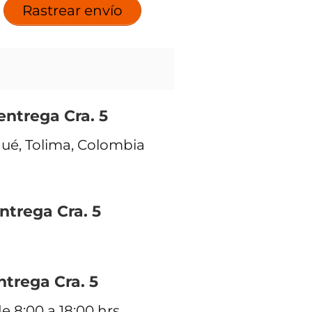
Rastrear envío
entrega Cra. 5
agué, Tolima, Colombia
ntrega Cra. 5
ntrega Cra. 5
e 8:00 a 18:00 hrs.