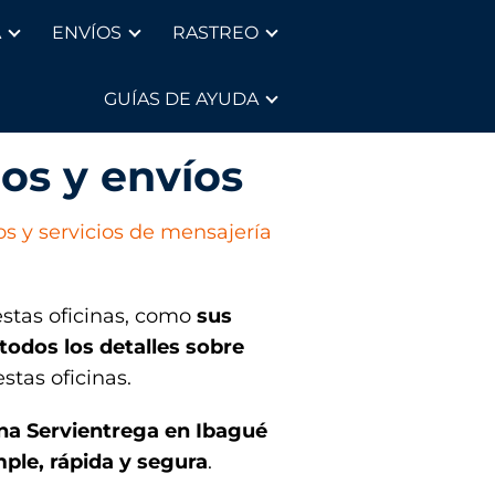
A
ENVÍOS
RASTREO
GUÍAS DE AYUDA
ios y envíos
os y servicios de mensajería
estas oficinas, como
sus
todos los detalles sobre
stas oficinas.
ina Servientrega en Ibagué
ple, rápida y segura
.